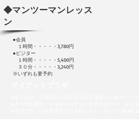
◆マンツーマンレッス
ン
●会員
１時間・・・・・3,780円
●ビジター
１時間・・・・・5,400円
３０分・・・・・3,240円
※​いずれも要予約
アイアットプラザ
●泉古内校：宮城県仙台市泉区古内字清坂の上30-6 ツルハドラッ
●太白西多賀校：宮城県仙台市太白区西多賀3-1-1 みやぎ生協西
●寒河江校：山形県寒河江市本町2-8-3 フローラSAGAE 2F 0