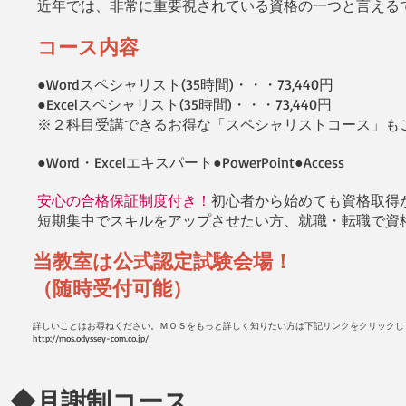
​近年では、非常に重要視されている資格の一つと言える
コース内容
●Wordスペシャリスト(35時間)・・・73,440円
●Excelスペシャリスト(35時間)・・・73,440円
※２科目受講できるお得な「スペシャリストコース」も
●Word・Excelエキスパート
●PowerPoint
●Access
安心の合格保証制度付き！
初心者から始めても資格取得
​短期集中でスキルをアップさせたい方、就職・転職で資
当教室は公式認定試験会場！
（随時受付可能）
詳しいことはお尋ねください。ＭＯＳをもっと詳しく知りたい方は下記リンクをクリックし
http://mos.odyssey-com.co.jp/
◆月謝制コース